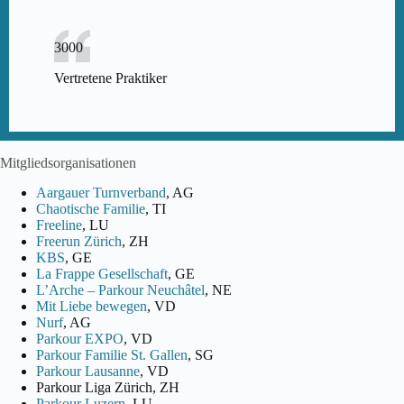
3000
Vertretene Praktiker
Mitgliedsorganisationen
Aargauer Turnverband
, AG
Chaotische Familie
, TI
Freeline
, LU
Freerun Zürich
, ZH
KBS
, GE
La Frappe Gesellschaft
, GE
L’Arche – Parkour Neuchâtel
, NE
Mit Liebe bewegen
, VD
Nurf
, AG
Parkour EXPO
, VD
Parkour Familie St. Gallen
, SG
Parkour Lausanne
, VD
Parkour Liga Zürich, ZH
Parkour Luzern
, LU